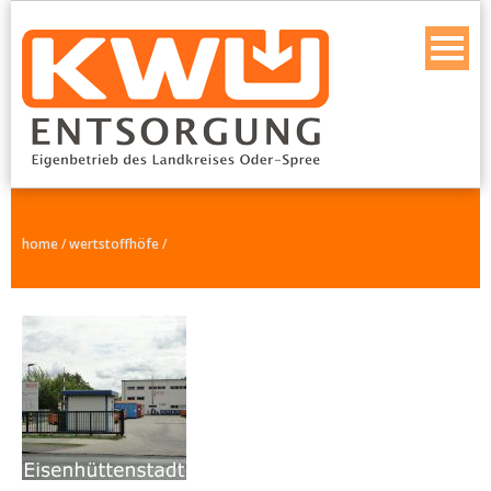
home
/
wertstoffhöfe
/