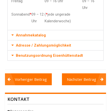
Freitag
09 – 16 Uhr
09 – 16
Uhr
Sonnabend
*
09 – 12
(
*
jede ungerade
Uhr
Kalenderwoche)
Annahmekatalog
Adresse / Zahlungsmöglichkeit
Benutzungsordnung Eisenhüttenstadt
Vorheriger Beitrag
Nächster Beitrag
KONTAKT