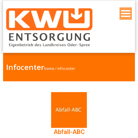
Infocenter
home
/
infocenter
Abfall-ABC