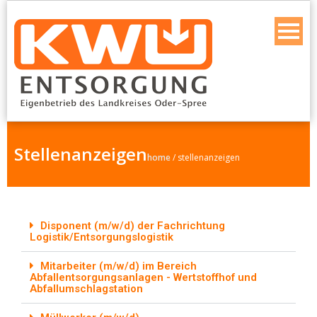
Stellenanzeigen
home
/
stellenanzeigen
Disponent (m/w/d) der Fachrichtung
Logistik/Entsorgungslogistik
Mitarbeiter (m/w/d) im Bereich
Abfallentsorgungsanlagen - Wertstoffhof und
Abfallumschlagstation