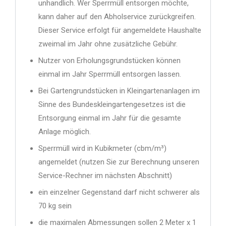
unhandlich. Wer Sperrmüll entsorgen möchte,
kann da­her auf den Abholservice zurück­greifen.
Dieser Service erfolgt für angemeldete Haushalte
zweimal im Jahr ohne zusätzliche Gebühr.
Nutzer von Erholungsgrund­stücken kön­nen
einmal im Jahr Sperrmüll entsorgen lassen.
Bei Garten­grund­stücken in Kleingartenan­la­gen im
Sinne des Bundes­klein­­gar­ten­ge­setzes ist die
Entsorgung einmal im Jahr für die gesamte
Anlage möglich.
Sperrmüll wird in Kubikmeter (cbm/m³)
angemeldet (nutzen Sie zur Berechnung unseren
Service-Rechner im nächsten Abschnitt)
ein einzelner Gegenstand darf nicht schwerer als
70 kg sein
die maximalen Abmessungen sollen 2 Meter x 1